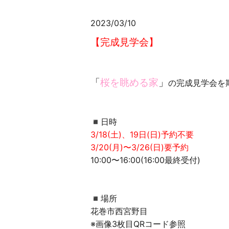
2023/03/10
【完成見学会】
「
桜を眺める家
」
の完成見学会を
◾︎日時
3/18(土)、19日(日)予約不要
3/20(月)〜3/26(日)要予約
10:00〜16:00(16:00最終受付)
◾︎場所
花巻市西宮野目
※画像3枚目QRコード参照