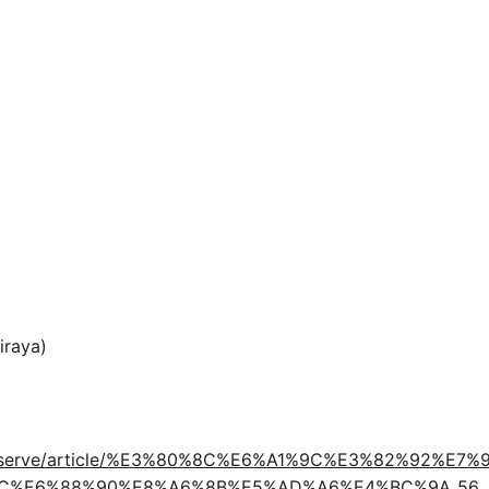
aya)
m/reserve/article/%E3%80%8C%E6%A1%9C%E3%82%92%
C%E6%88%90%E8%A6%8B%E5%AD%A6%E4%BC%9A_56