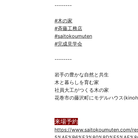
--------
#木の家
#斉藤工務店
#saitokoumuten
#完成見学会
--------
岩手の豊かな自然と共生
木と暮らしを育む家
社員大工がつくる木の家
花巻市の藤沢町にモデルハウス(kinohir
来場予約
https://www.saitokoumuten.co
5%AE%B6%E3%80%8D%E5%AE%8